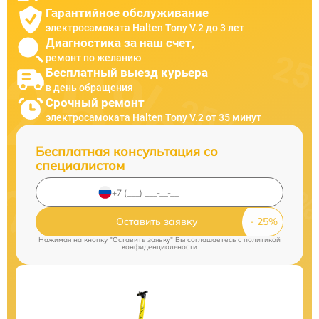
Гарантийное обслуживание
электросамоката Halten Tony V.2 до 3 лет
Диагностика за наш счет,
ремонт по желанию
Бесплатный выезд курьера
в день обращения
Срочный ремонт
электросамоката Halten Tony V.2 от 35 минут
Бесплатная консультация со
специалистом
Оставить заявку
Нажимая на кнопку "Оставить заявку" Вы соглашаетесь c
политикой
конфиденциальности